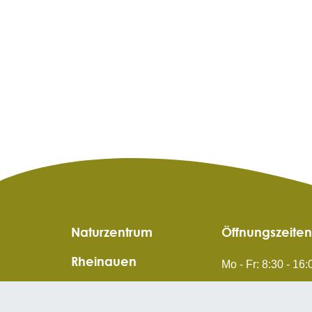
Naturzentrum
Öffnungszeiten
Rheinauen
Mo - Fr: 8:30 - 16
Sa, So & Feiertag:
Allmendweg 5, 77977 Rust
(bitte Saison beac