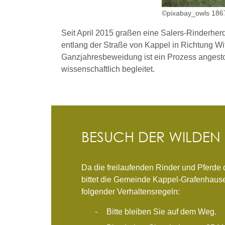
©pixabay_owls 186
Seit April 2015 graßen eine Salers-Rinderher
entlang der Straße von Kappel in Richtung Wi
Ganzjahresbeweidung ist ein Prozess angesto
wissenschaftlich begleitet.
BESUCH DER WILDEN
Da die freilaufenden Rinder und Pferde
bittet die Gemeinde Kappel-Grafenhaus
folgender Verhaltensregeln:
Bitte bleiben Sie auf dem Weg.