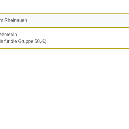
n
um Rheinauen
nehmer/in
s für die Gruppe 50,-€)