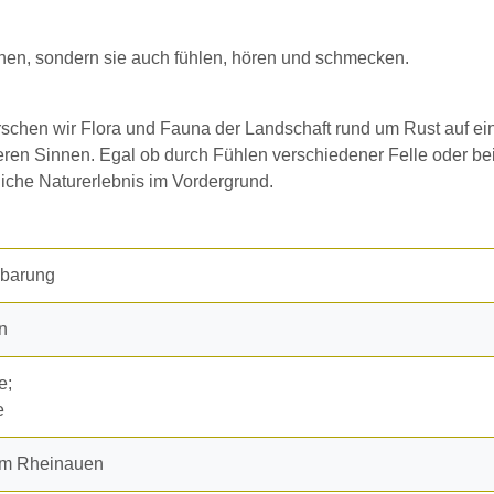
hen, sondern sie auch fühlen, hören und schmecken.
rschen wir Flora und Fauna der Landschaft rund um Rust auf ei
eren Sinnen. Egal ob durch Fühlen verschiedener Felle oder b
liche Naturerlebnis im Vordergrund.
nbarung
n
e;
e
um Rheinauen