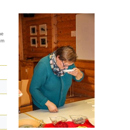
ne
eim