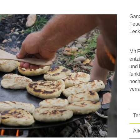
Ganz
Feue
Leck
Mit 
entz
und 
funk
noch
verr
Te
Alt