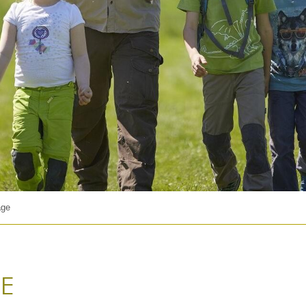
age
E