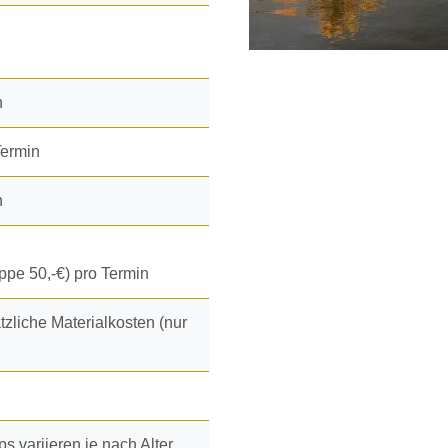
n
Termin
n
uppe 50,-€) pro Termin
tzliche Materialkosten (nur
s variieren je nach Alter